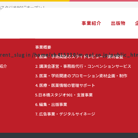
スタジオ901″オープン！
rrent_slug in
rrent_slug in
rrent_slug in
/home/xb415330/m-qol.co.jp/public_h
/home/xb415330/m-qol.co.jp/public_h
/home/xb415330/m-qol.co.jp/public_h
事業紹介
出版物
事業紹介
事業概要
rrent_slug in
rrent_slug in
rrent_slug in
/home/xb415330/m-qol.co.jp/public_h
/home/xb415330/m-qol.co.jp/public_h
/home/xb415330/m-qol.co.jp/public_h
1. 医薬・学術関連のスライドレビュー・資材審査
紹介
2. 講演会運営・事務局代行・コンベンションサービス
3. 医薬・学術関連のプロモーション資材企画・制作
4. 医療・医薬情報の管理サポート
5.日本橋スタジオ901・支援事業
rrent_slug in
rrent_slug in
rrent_slug in
/home/xb415330/m-qol.co.jp/public_h
/home/xb415330/m-qol.co.jp/public_h
/home/xb415330/m-qol.co.jp/public_h
6. 編集・出版事業
7. 広告事業・デジタルサイネージ