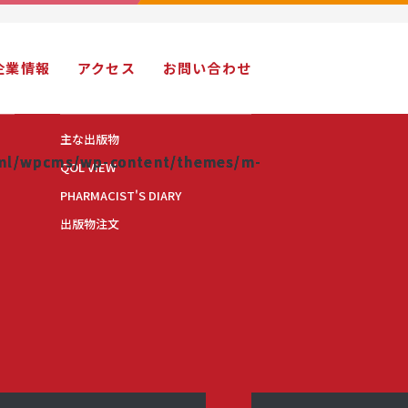
tml/wpcms/wp-content/themes/m-
tml/wpcms/wp-content/themes/m-
tml/wpcms/wp-content/themes/m-
企業情報
アクセス
お問い合わせ
出版物
主な出版物
tml/wpcms/wp-content/themes/m-
tml/wpcms/wp-content/themes/m-
tml/wpcms/wp-content/themes/m-
QOL VIEW
PHARMACIST'S DIARY
出版物注文
tml/wpcms/wp-content/themes/m-
tml/wpcms/wp-content/themes/m-
tml/wpcms/wp-content/themes/m-