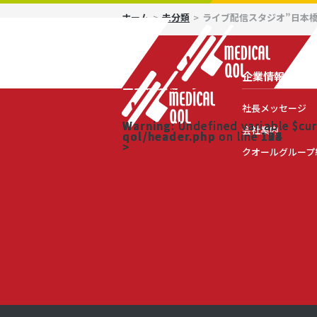
ホーム
未分類
ライブ配信スタジオ”日本橋
Warning
Warning
Warning
: Undefined variable $cu
: Undefined variable $cu
: Undefined variable $cu
qol/header.php
qol/header.php
qol/header.php
on line
on line
on line
107
122
133
>
>
>
企業情報
事業概要
主な出版物
社長メッセージ
社長メッセージ
Warning
Warning
Warning
: Undefined variable $cu
: Undefined variable $cu
: Undefined variable $cu
会社案内
qol/header.php
qol/header.php
qol/header.php
on line
on line
on line
108
123
134
>
>
>
クオールグループ
コンプライアンスサービス
QOL VIEW
会社案内
Warning
Warning
Warning
: Undefined variable $cu
: Undefined variable $cu
: Undefined variable $cu
qol/header.php
qol/header.php
qol/header.php
on line
on line
on line
109
124
135
>
>
>
コンベンションサービス
薬剤師専用の便利手帳
クオールグループ紹介