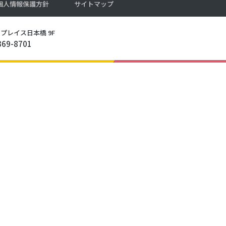
個人情報保護方針
サイトマップ
rrent_slug in
/home/xb415330/m-qol.co.jp/public_h
プレイス日本橋 9F
6369-8701
rrent_slug in
/home/xb415330/m-qol.co.jp/public_h
rrent_slug in
/home/xb415330/m-qol.co.jp/public_h