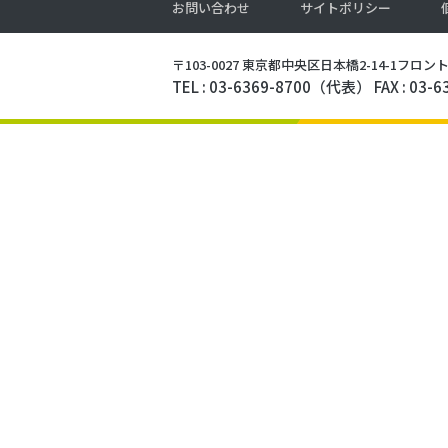
お問い合わせ
サイトポリシー
Warning
: Undefined variable $cu
qol/header.php
on line
110
>
〒103-0027 東京都中央区日本橋2-14-1
フロント
TEL : 03-6369-8700（代表）
FAX : 03-
プロモーション
Warning
: Undefined variable $cu
qol/header.php
on line
111
>
管理サポート
Warning
: Undefined variable $cu
qol/header.php
on line
112
>
スタジオ・支援事業