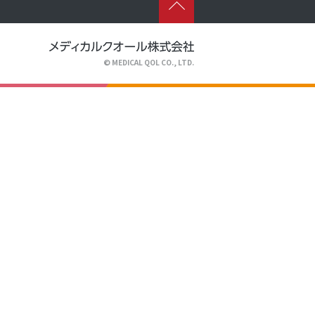
tml/wpcms/wp-content/themes/m-
© MEDICAL QOL CO., LTD.
tml/wpcms/wp-content/themes/m-
tml/wpcms/wp-content/themes/m-